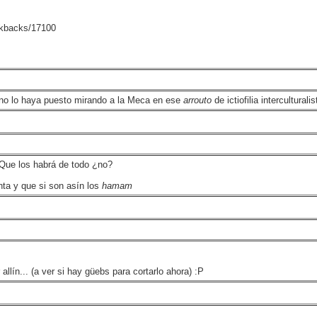
ackbacks/17100
 no lo haya puesto mirando a la Meca en ese
arrouto
de ictiofilia interculturalis
. Que los habrá de todo ¿no?
ta y que si son asín los
hamam
llín... (a ver si hay güebs para cortarlo ahora) :P