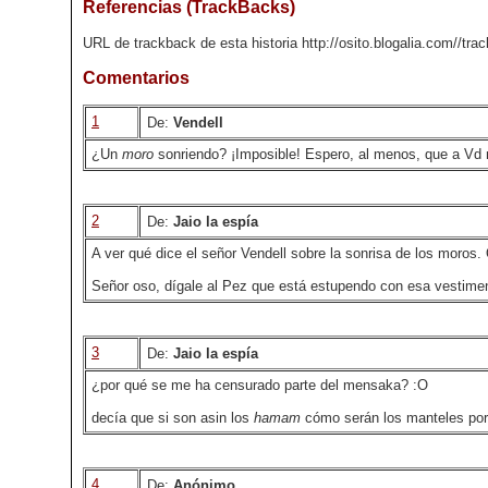
Referencias (TrackBacks)
URL de trackback de esta historia http://osito.blogalia.com//tr
Comentarios
1
De:
Vendell
¿Un
moro
sonriendo? ¡Imposible! Espero, al menos, que a Vd
2
De:
Jaio la espía
A ver qué dice el señor Vendell sobre la sonrisa de los moros
Señor oso, dígale al Pez que está estupendo con esa vestimen
3
De:
Jaio la espía
¿por qué se me ha censurado parte del mensaka? :O
decía que si son asin los
hamam
cómo serán los manteles por a
4
De:
Anónimo