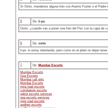
Sr Osito, mandenos alguna foto con Aramis Fuster o el Padre 
5
De:
li-po
Osito: ¿cuando vas a poner una foto del Pez con la capa de ca
6
De:
osito
li-po: lo estoy intentando, pero como en el plató no dejan ten
7
De:
Mumbai Escorts
Mumbai Escorts
Goa Escorts
Mumbai call girls
Mumbai Escorts
mira road escorts
coimbatore escorts
rajkot escorts services
goa escorts services
mire road escorts
andheri escorts